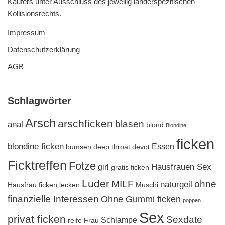
Käufers unter Ausschluss des jeweilig länderspezifischen
Kollisionsrechts.
Impressum
Datenschutzerklärung
AGB
Schlagwörter
Arsch
arschficken
blasen
anal
blond
Blondine
ficken
blondine ficken
Essen
bumsen
deep throat
devot
Ficktreffen
Fotze
Hausfrauen Sex
girl
gratis ficken
Luder
MILF
ohne
naturgeil
Hausfrau ficken
lecken
Muschi
finanzielle Interessen
Ohne Gummi ficken
poppen
Sex
privat ficken
Sexdate
Schlampe
reife Frau